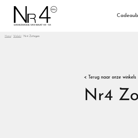
Cadeaub
Home
Winkels
Nr4 Zottegem
< Terug naar onze winkels
Nr4 Zo