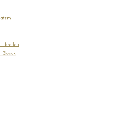
Latem
4 Heerlen
 Blerick