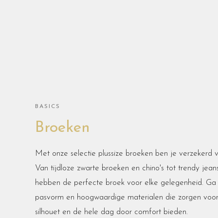
BASICS
Broeken
Met onze selectie plussize broeken ben je verzekerd va
Van tijdloze zwarte broeken en chino's tot trendy jean
hebben de perfecte broek voor elke gelegenheid. G
pasvorm en hoogwaardige materialen die zorgen voor
silhouet en de hele dag door comfort bieden.