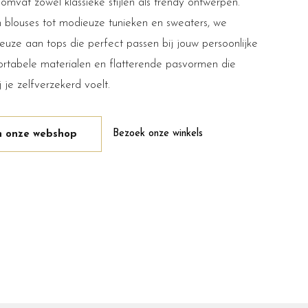
omvat zowel klassieke stijlen als trendy ontwerpen.
en blouses tot modieuze tunieken en sweaters, we
uze aan tops die perfect passen bij jouw persoonlijke
mfortabele materialen en flatterende pasvormen die
j je zelfverzekerd voelt.
Bezoek onze winkels
in onze webshop