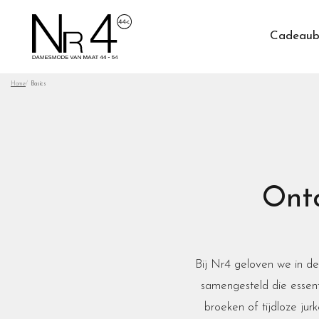
Cadeaub
Home
Basics
Ontd
Bij Nr4 geloven we in de
samengesteld die essent
broeken of tijdloze jurk