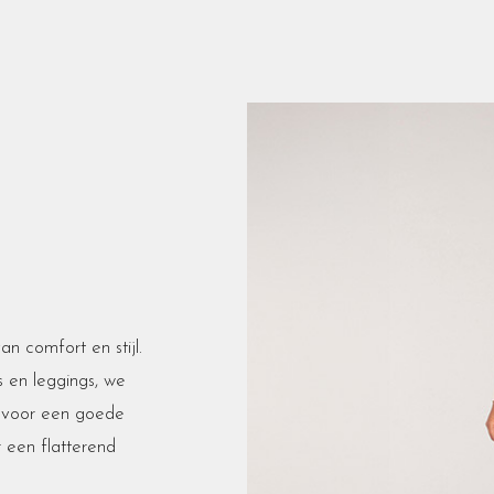
n comfort en stijl.
s en leggings, we
a voor een goede
 een flatterend