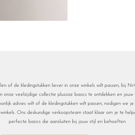
len of de kledingstukken liever in onze winkels wilt passen, bij Nr
onze veelzijdige collectie plussize basics te ontdekken en jouw 
oonlijk advies wilt of de kledingstukken wilt passen, nodigen we j
winkels. Ons deskundige verkoopsteam staat klaar om je te helpe
perfecte basics die aansluiten bij jouw stijl en behoeften.