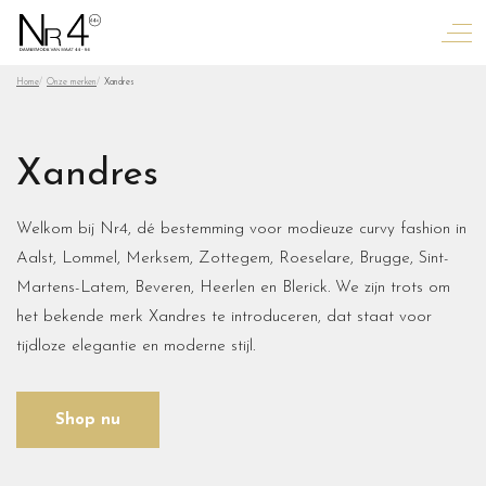
Home
Onze merken
Xandres
Xandres
Welkom bij Nr4, dé bestemming voor modieuze curvy fashion in
Aalst, Lommel, Merksem, Zottegem, Roeselare, Brugge, Sint-
Martens-Latem, Beveren, Heerlen en Blerick. We zijn trots om
het bekende merk Xandres te introduceren, dat staat voor
tijdloze elegantie en moderne stijl.
Shop nu