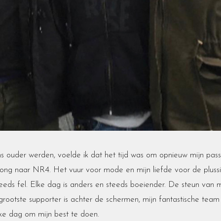
s ouder werden, voelde ik dat het tijd was om opnieuw mijn pa
ong naar NR4. Het vuur voor mode en mijn liefde voor de plussi
eds fel. Elke dag is anders en steeds boeiender. De steun van m
grootste supporter is achter de schermen, mijn fantastische team 
ke dag om mijn best te doen.