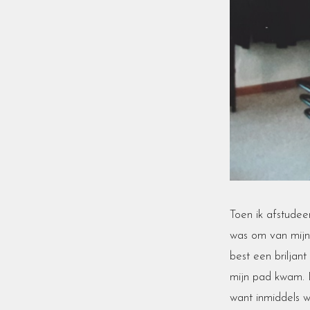
Toen ik afstude
was om van mijn 
best een briljan
mijn pad kwam. 
want inmiddels wa