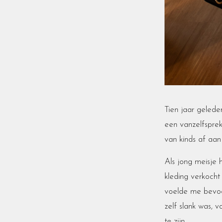
Tien jaar gelede
een vanzelfsprek
van kinds af aa
Als jong meisje 
kleding verkocht
voelde me bevoo
zelf slank was,
te zijn.