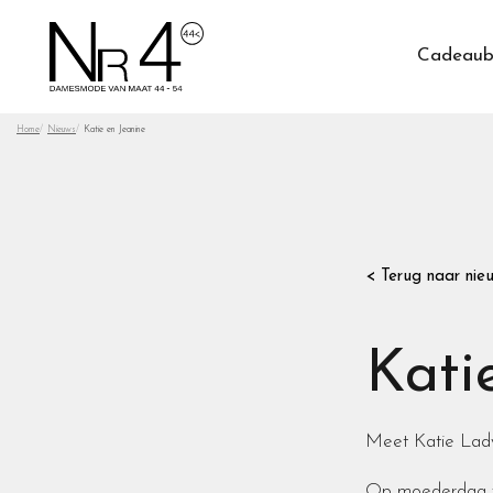
Cadeaub
Home
Nieuws
Katie en Jeanine
< Terug naar nie
Kati
Meet Katie Lad
Op moederdag vi