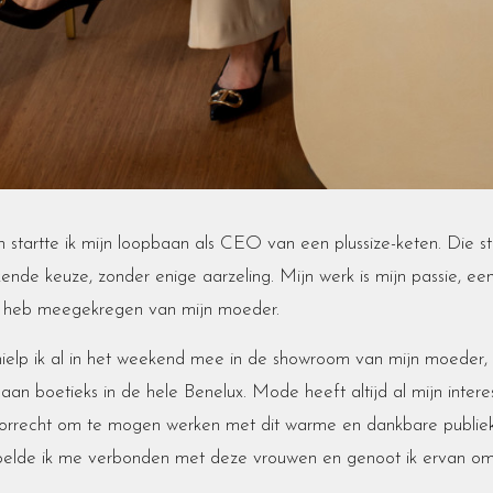
n startte ik mijn loopbaan als CEO van een plussize-keten. Die s
ende keuze, zonder enige aarzeling. Mijn werk is mijn passie, een
n heb meegekregen van mijn moeder.
hielp ik al in het weekend mee in de showroom van mijn moeder, 
 aan boetieks in de hele Benelux. Mode heeft altijd al mijn intere
rrecht om te mogen werken met dit warme en dankbare publiek
 voelde ik me verbonden met deze vrouwen en genoot ik ervan om